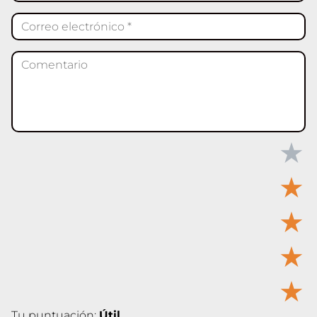
★
★
★
★
★
Tu puntuación:
Útil