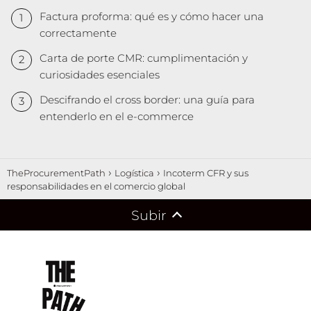
Factura proforma: qué es y cómo hacer una
correctamente
Carta de porte CMR: cumplimentación y
curiosidades esenciales
Descifrando el cross border: una guía para
entenderlo en el e-commerce
TheProcurementPath
Logística
Incoterm CFR y sus
responsabilidades en el comercio global
Subir