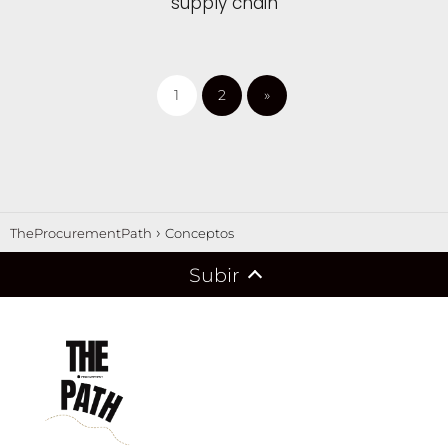
supply chain
1
2
»
TheProcurementPath
Conceptos
Subir